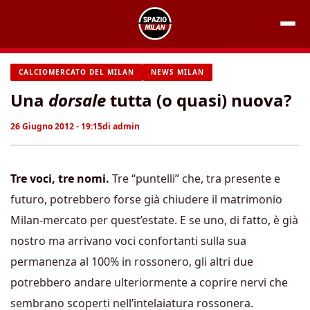
Vai
al
contenuto
CALCIOMERCATO DEL MILAN
NEWS MILAN
Una
dorsale
tutta (o quasi) nuova?
26 Giugno 2012 - 19:15
di
admin
Tre voci, tre nomi.
Tre “puntelli” che, tra presente e
futuro, potrebbero forse già chiudere il matrimonio
Milan-mercato per quest’estate. E se uno, di fatto, è già
nostro ma arrivano voci confortanti sulla sua
permanenza al 100% in rossonero, gli altri due
potrebbero andare ulteriormente a coprire nervi che
sembrano scoperti nell’intelaiatura rossonera.