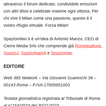
attraverso il forum dedicato, condividete emozioni
con altri tifosi e celebrate insieme ogni vittoria. Per
chi vive il Milan come una passione, questo è il
vostro rifugio virtuale. Forza Milan!
Spaziomilan.it è un’idea di Antonio Manzo, CEO di
Cierre Media Srls che comprende già
Rompipallone
,
SpazioJ
,
SpazioNapoli
e
SpazioInter
.
EDITORE
Web 365 Network – Via Giovanni Guareschi 39 –
00143 Roma – P.IVA 17005951003
Testata giornalistica registrata al Tribunale di Roma
al n°154/2023 del 30/11/2023