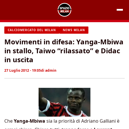
Vai
al
contenuto
CALCIOMERCATO DEL MILAN
NEWS MILAN
Movimenti in difesa: Yanga-Mbiwa
in stallo, Taiwo “rilassato” e Didac
in uscita
27 Luglio 2012 - 19:05
di
admin
Che
Yanga-Mbiwa
sia la priorità di Adriano Galliani è