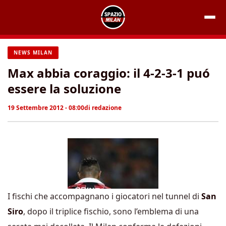
Vai
al
contenuto
NEWS MILAN
Max abbia coraggio: il 4-2-3-1 puó
essere la soluzione
19 Settembre 2012 - 08:00
di
redazione
I fischi che accompagnano i giocatori nel tunnel di
San
Siro
, dopo il triplice fischio, sono l’emblema di una