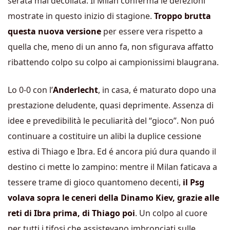
serata mai decollata. Il Milan conferma le defezioni
mostrate in questo inizio di stagione.
Troppo brutta
questa nuova versione
per essere vera rispetto a
quella che, meno di un anno fa, non sfigurava affatto
ribattendo colpo su colpo ai campionissimi blaugrana.
Lo 0-0 con l’
Anderlecht
, in casa, é maturato dopo una
prestazione deludente, quasi deprimente. Assenza di
idee e prevedibilità le peculiarità del “gioco”. Non puó
continuare a costituire un alibi la duplice cessione
estiva di Thiago e Ibra. Ed é ancora piú dura quando il
destino ci mette lo zampino: mentre il Milan faticava a
tessere trame di gioco quantomeno decenti,
il Psg
volava sopra le ceneri della Dinamo Kiev, grazie alle
reti di Ibra prima, di Thiago poi
. Un colpo al cuore
per tutti i tifosi che assistevano imbronciati sulle