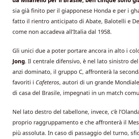
da Milanello per il Brasile, ben cinque sono g
sia già finito per il giapponese Honda e per i g
fatto il rientro anticipato di Abate, Balotelli e 
come non accadeva all’Italia dal 1958.
Gli unici due a poter portare ancora in alto i co
Jong
. Il centrale difensivo, è nel lato sinistro 
anzi dominato, il gruppo C, affronterà la secon
favoriti i
Cafeteros
, autori di un grande Mondiale
di casa del Brasile, impegnati in un match comun
Nel lato destro del tabellone, invece, c’è l’Olan
proprio raggruppamento e che affronterà il Mes
più assoluta. In caso di passaggio del turno, s