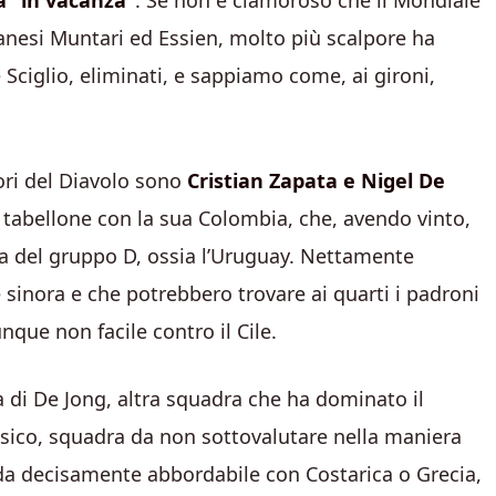
ià “in vacanza”
. Se non è clamoroso che il Mondiale
hanesi Muntari ed Essien, molto più scalpore ha
De Sciglio, eliminati, e sappiamo come, ai gironi,
lori del Diavolo sono
Cristian Zapata e Nigel De
del tabellone con la sua Colombia, che, avendo vinto,
da del gruppo D, ossia l’Uruguay. Nettamente
 sinora e che potrebbero trovare ai quarti i padroni
que non facile contro il Cile.
da di De Jong, altra squadra che ha dominato il
sico, squadra da non sottovalutare nella maniera
fida decisamente abbordabile con Costarica o Grecia,