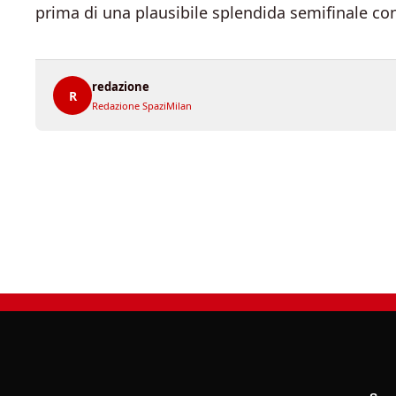
prima di una plausibile splendida semifinale con
redazione
R
Redazione SpaziMilan