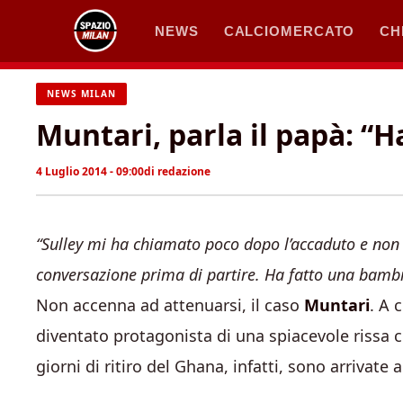
Vai
NEWS
CALCIOMERCATO
CH
al
contenuto
NEWS MILAN
Muntari, parla il papà: “
4 Luglio 2014 - 09:00
di
redazione
“Sulley mi ha chiamato poco dopo l’accaduto e non 
conversazione prima di partire. Ha fatto una bamb
Non accenna ad attenuarsi, il caso
Muntari
. A 
diventato protagonista di una spiacevole rissa 
giorni di ritiro del Ghana, infatti, sono arrivate