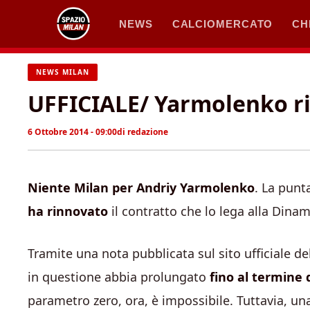
Vai
NEWS
CALCIOMERCATO
CH
al
contenuto
NEWS MILAN
UFFICIALE/ Yarmolenko r
6 Ottobre 2014 - 09:00
di
redazione
Niente Milan per Andriy Yarmolenko
. La punt
ha rinnovato
il contratto che lo lega alla Dinam
Tramite una nota pubblicata sul sito ufficiale de
in questione abbia prolungato
fino al termine 
parametro zero, ora, è impossibile. Tuttavia, un