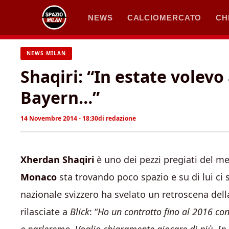
Vai
NEWS
CALCIOMERCATO
CH
al
contenuto
NEWS MILAN
Shaqiri: “In estate volev
Bayern…”
14 Novembre 2014 - 18:30
di
redazione
Xherdan Shaqiri
è uno dei pezzi pregiati del me
Monaco
sta trovando poco spazio e su di lui ci 
nazionale svizzero ha svelato un retroscena dell
rilasciate a
Blick
: “
Ho un contratto fino al 2016 con