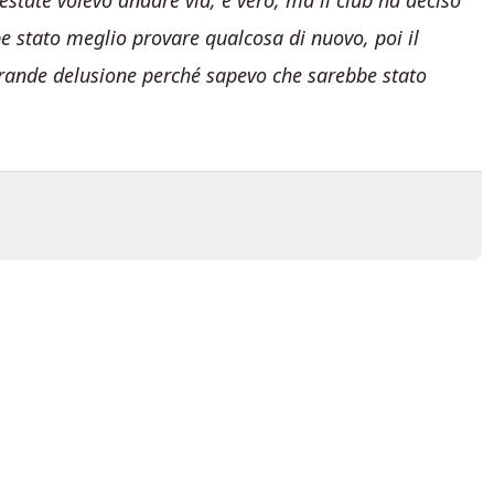
estate volevo andare via, è vero, ma il club ha deciso
e stato meglio provare qualcosa di nuovo, poi il
grande delusione perché sapevo che sarebbe stato