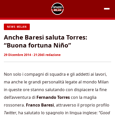
Vai
al
contenuto
NEWS MILAN
Anche Baresi saluta Torres:
“Buona fortuna Niño”
29 Dicembre 2014 - 21:20
di
redazione
Non solo i compagni di squadra e gli addetti ai lavori,
ma anche le grandi personalità legate al mondo Milan
in queste ore stanno salutando con dispiacere la fine
dell’avventura di
Fernando Torres
con la maglia
rossonera.
Franco Baresi
, attraverso il proprio profilo
Twitter
, ha salutato lo spagnolo in lingua inglese:
“Good