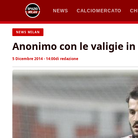
Vai
NEWS
CALCIOMERCATO
CH
al
contenuto
NEWS MILAN
Anonimo con le valigie i
5 Dicembre 2014 - 14:00
di
redazione