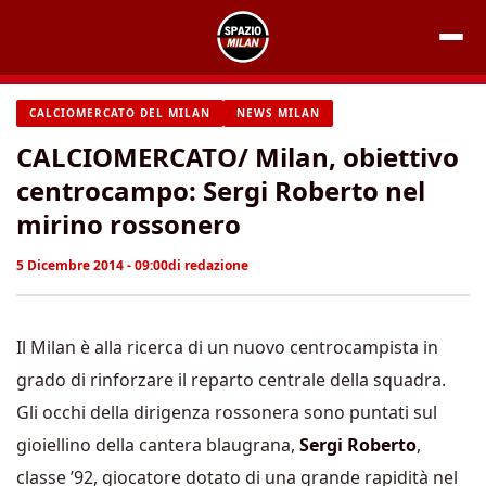
Vai
al
contenuto
CALCIOMERCATO DEL MILAN
NEWS MILAN
CALCIOMERCATO/ Milan, obiettivo
centrocampo: Sergi Roberto nel
mirino rossonero
5 Dicembre 2014 - 09:00
di
redazione
Il Milan è alla ricerca di un nuovo centrocampista in
grado di rinforzare il reparto centrale della squadra.
Gli occhi della dirigenza rossonera sono puntati sul
gioiellino della cantera blaugrana,
Sergi Roberto
,
classe ’92, giocatore dotato di una grande rapidità nel