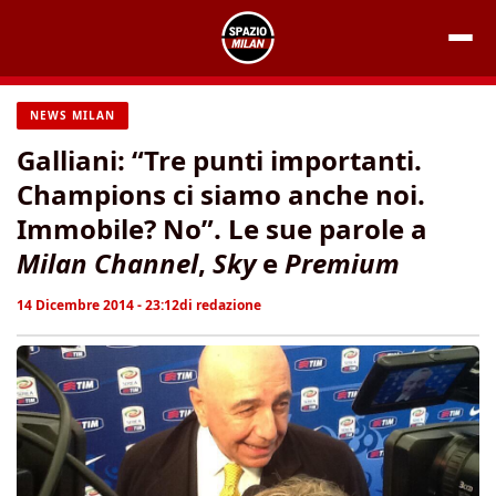
Vai
al
contenuto
NEWS MILAN
Galliani: “Tre punti importanti.
Champions ci siamo anche noi.
Immobile? No”. Le sue parole a
Milan Channel
,
Sky
e
Premium
14 Dicembre 2014 - 23:12
di
redazione