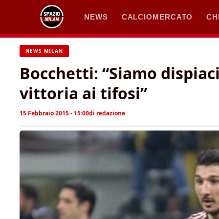
Vai
NEWS
CALCIOMERCATO
CH
al
contenuto
NEWS MILAN
Bocchetti: “Siamo dispiac
vittoria ai tifosi”
15 Febbraio 2015 - 15:00
di
redazione