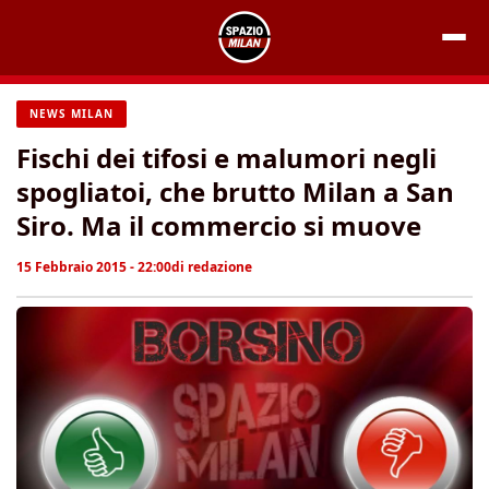
Vai
al
contenuto
NEWS MILAN
Fischi dei tifosi e malumori negli
spogliatoi, che brutto Milan a San
Siro. Ma il commercio si muove
15 Febbraio 2015 - 22:00
di
redazione