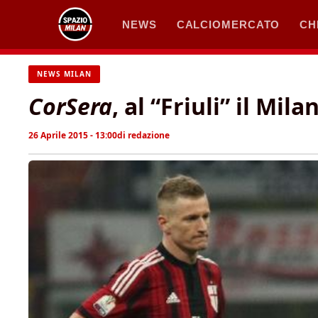
Vai
NEWS
CALCIOMERCATO
CH
al
contenuto
NEWS MILAN
CorSera
, al “Friuli” il Mil
26 Aprile 2015 - 13:00
di
redazione