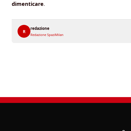
dimenticare
.
redazione
R
Redazione SpaziMilan