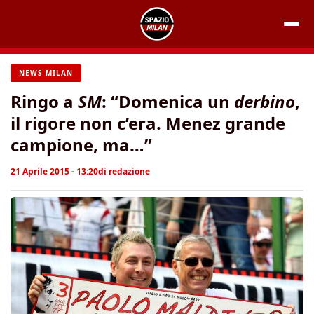
Vai
al
contenuto
NEWS MILAN
Ringo a
SM
: “Domenica un
derbino
,
il rigore non c’era. Menez grande
campione, ma…”
21 Aprile 2015 - 13:20
di
redazione