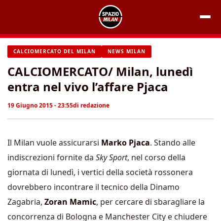
Vai
al
contenuto
CALCIOMERCATO DEL MILAN
NEWS MILAN
CALCIOMERCATO/ Milan, lunedì
entra nel vivo l’affare Pjaca
19 Giugno 2015 - 23:55
di
redazione
Il Milan vuole assicurarsi
Marko Pjaca
. Stando alle
indiscrezioni fornite da
Sky Sport
, nel corso della
giornata di lunedì, i vertici della società rossonera
dovrebbero incontrare il tecnico della Dinamo
Zagabria,
Zoran Mamic
, per cercare di sbaragliare la
concorrenza di Bologna e Manchester City e chiudere