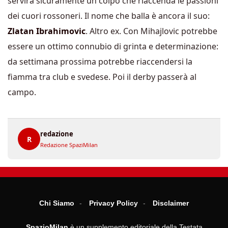
servirà sicuramente un colpo che riaccenda le passioni
dei cuori rossoneri. Il nome che balla è ancora il suo:
Zlatan Ibrahimovic
. Altro ex. Con Mihajlovic potrebbe
essere un ottimo connubio di grinta e determinazione:
da settimana prossima potrebbe riaccendersi la
fiamma tra club e svedese. Poi il derby passerà al
campo.
redazione
R
Redazione SpaziMilan
Chi Siamo
Privacy Policy
Disclaimer
SpazioMilan
è un supplemento editoriale della Testata