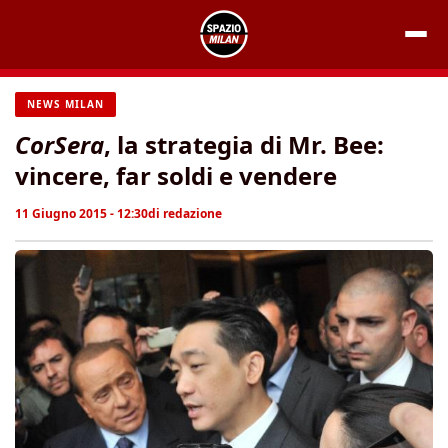
Vai
al
contenuto
NEWS MILAN
CorSera
, la strategia di Mr. Bee:
vincere, far soldi e vendere
11 Giugno 2015 - 12:30
di
redazione