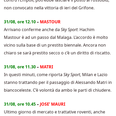
contro l’Empoli, potrebbe lasciare il posto al rossoblu,
non convocato nella vittoria di ieri del Grifone.
31/08, ore 12.10
–
MASTOUR
Arrivano conferme anche da
Sky Sport
: Hachim
Mastour è ad un passo dal Malaga. L’accordo è molto
vicino sulla base di un prestito biennale. Ancora non
chiaro se sarà prestito secco o c’è un diritto di riscatto.
31/08, ore 11.30
–
MATRI
In questi minuti, come riporta
Sky Sport
, Milan e Lazio
stanno trattando per il passaggio di Alessando Matri in
biancoceleste. C’è volontà da ambo le parti di chiudere.
31/08, ore 10.45
–
JOSE’ MAURI
Ultimo giorno di mercato e trattative roventi, anche