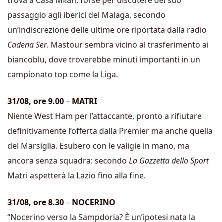
trova a Casa Milan, forse per discutere del suo
passaggio agli iberici del Malaga, secondo
un’indiscrezione delle ultime ore riportata dalla radio
Cadena Ser
. Mastour sembra vicino al trasferimento ai
biancoblu, dove troverebbe minuti importanti in un
campionato top come la Liga.
31/08, ore 9.00
–
MATRI
Niente West Ham per l’attaccante, pronto a rifiutare
definitivamente l’offerta dalla Premier ma anche quella
del Marsiglia. Esubero con le valigie in mano, ma
ancora senza squadra: secondo
La Gazzetta dello Sport
Matri aspetterà la Lazio fino alla fine.
31/08, ore 8.30
–
NOCERINO
“Nocerino verso la Sampdoria? È un’ipotesi nata la