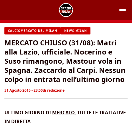
Vai
al
contenuto
CALCIOMERCATO DEL MILAN
NEWS MILAN
MERCATO CHIUSO (31/08): Matri
alla Lazio, ufficiale. Nocerino e
Suso rimangono, Mastour vola in
Spagna. Zaccardo al Carpi. Nessun
colpo in entrata nell’ultimo giorno
31 Agosto 2015 - 23:00
di
redazione
ULTIMO GIORNO DI
MERCATO
, TUTTE LE TRATTATIVE
IN DIRETTA