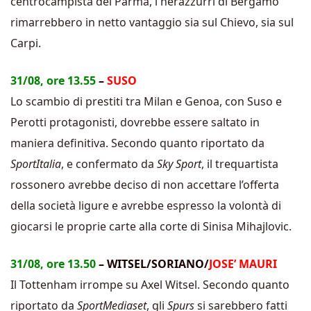
centrocampista del Parma, i nerazzurri di Bergamo
rimarrebbero in netto vantaggio sia sul Chievo, sia sul
Carpi.
31/08, ore 13.55
–
SUSO
Lo scambio di prestiti tra Milan e Genoa, con Suso e
Perotti protagonisti, dovrebbe essere saltato in
maniera definitiva. Secondo quanto riportato da
SportItalia
, e confermato da
Sky Sport
, il trequartista
rossonero avrebbe deciso di non accettare l’offerta
della società ligure e avrebbe espresso la volontà di
giocarsi le proprie carte alla corte di Sinisa Mihajlovic.
31/08, ore 13.50
– WITSEL/SORIANO/
JOSE’ MAURI
Il Tottenham irrompe su Axel Witsel. Secondo quanto
riportato da
SportMediaset
, gli
Spurs
si sarebbero fatti