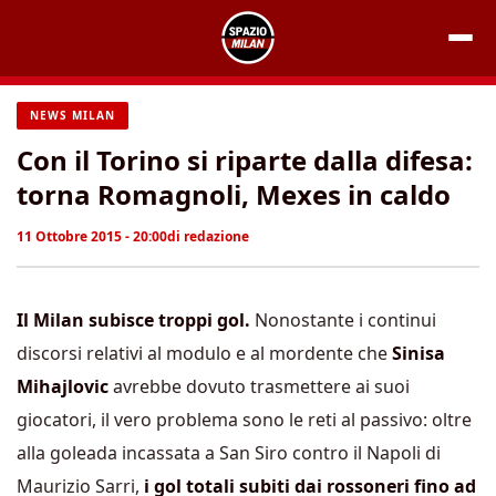
Vai
al
contenuto
NEWS MILAN
Con il Torino si riparte dalla difesa:
torna Romagnoli, Mexes in caldo
11 Ottobre 2015 - 20:00
di
redazione
Il Milan subisce troppi gol.
Nonostante i continui
discorsi relativi al modulo e al mordente che
Sinisa
Mihajlovic
avrebbe dovuto trasmettere ai suoi
giocatori, il vero problema sono le reti al passivo: oltre
alla goleada incassata a San Siro contro il Napoli di
Maurizio Sarri,
i gol totali subiti dai rossoneri fino ad