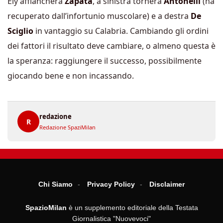
Ely affiancherà
Zapata
, a sinistra tornerà
Antonelli
(ha
recuperato dall’infortunio muscolare) e a destra
De
Sciglio
in vantaggio su Calabria. Cambiando gli ordini
dei fattori il risultato deve cambiare, o almeno questa è
la speranza: raggiungere il successo, possibilmente
giocando bene e non incassando.
redazione
R
Redazione SpaziMilan
Chi Siamo
Privacy Policy
Disclaimer
SpazioMilan
è un supplemento editoriale della Testata
Giornalistica "Nuovevoci"