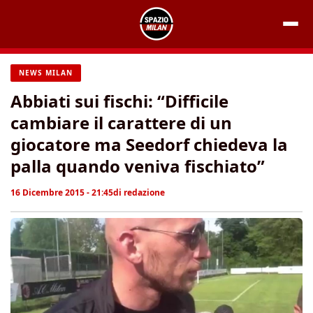
Vai
al
contenuto
NEWS MILAN
Abbiati sui fischi: “Difficile
cambiare il carattere di un
giocatore ma Seedorf chiedeva la
palla quando veniva fischiato”
16 Dicembre 2015 - 21:45
di
redazione