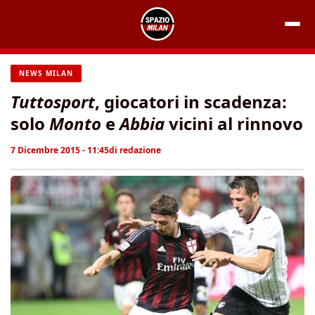
Vai
al
contenuto
NEWS MILAN
Tuttosport
, giocatori in scadenza:
solo
Monto
e
Abbia
vicini al rinnovo
7 Dicembre 2015 - 11:45
di
redazione