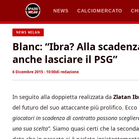
Vai
NEWS
CALCIOMERCATO
CH
al
contenuto
NEWS MILAN
Blanc: “Ibra? Alla scaden
anche lasciare il PSG”
6 Dicembre 2015 - 10:00
di
redazione
In seguito alla doppietta realizzata da
Zlatan I
del futuro del suo attaccante più prolifico. Ecco
giocatori in scadenza di contratto possono sceglier
una sua scelta”.
Siamo quasi certi che la seconda o