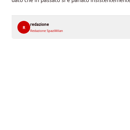
dato che in passato si è parlato insistentemente
redazione
R
Redazione SpaziMilan