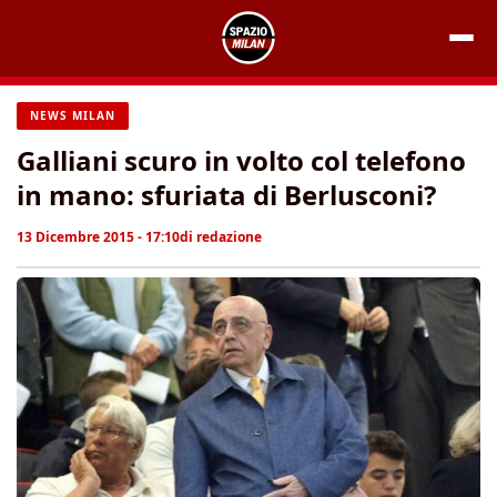
Vai
al
contenuto
NEWS MILAN
Galliani scuro in volto col telefono
in mano: sfuriata di Berlusconi?
13 Dicembre 2015 - 17:10
di
redazione