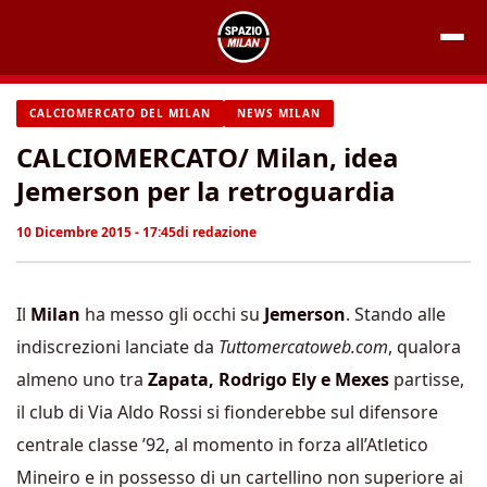
Vai
al
contenuto
CALCIOMERCATO DEL MILAN
NEWS MILAN
CALCIOMERCATO/ Milan, idea
Jemerson per la retroguardia
10 Dicembre 2015 - 17:45
di
redazione
Il
Milan
ha messo gli occhi su
Jemerson
. Stando alle
indiscrezioni lanciate da
Tuttomercatoweb.com
, qualora
almeno uno tra
Zapata, Rodrigo Ely e Mexes
partisse,
il club di Via Aldo Rossi si fionderebbe sul difensore
centrale classe ’92, al momento in forza all’Atletico
Mineiro e in possesso di un cartellino non superiore ai