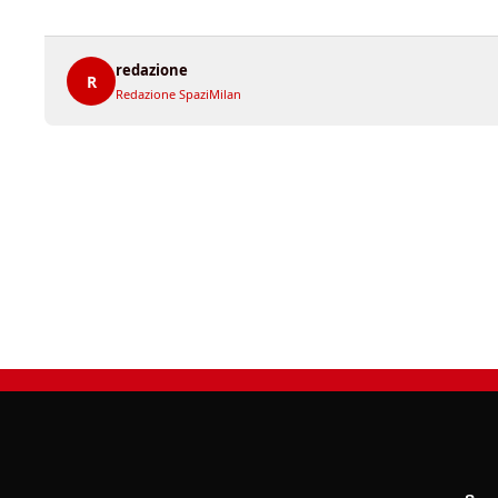
redazione
R
Redazione SpaziMilan