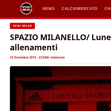
Vai
NEWS
CALCIOMERCATO
CH
al
contenuto
NEWS MILAN
SPAZIO MILANELLO/ Lunedì
allenamenti
23 Dicembre 2015 - 23:00
di
redazione