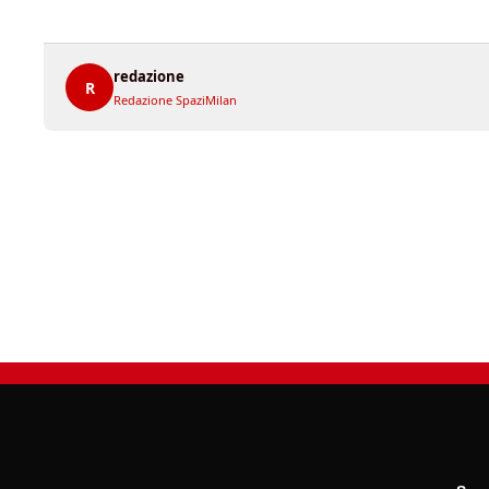
redazione
R
Redazione SpaziMilan