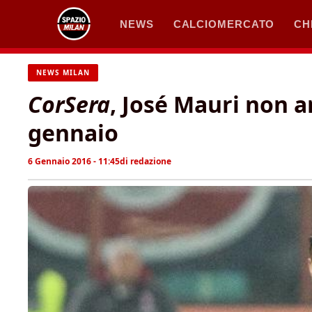
Vai
NEWS
CALCIOMERCATO
CH
al
contenuto
NEWS MILAN
CorSera
, José Mauri non a
gennaio
6 Gennaio 2016 - 11:45
di
redazione