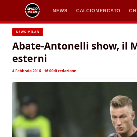
Vai
NEWS
CALCIOMERCATO
CH
al
contenuto
NEWS MILAN
Abate-Antonelli show, il M
esterni
4 Febbraio 2016 - 16:00
di
redazione