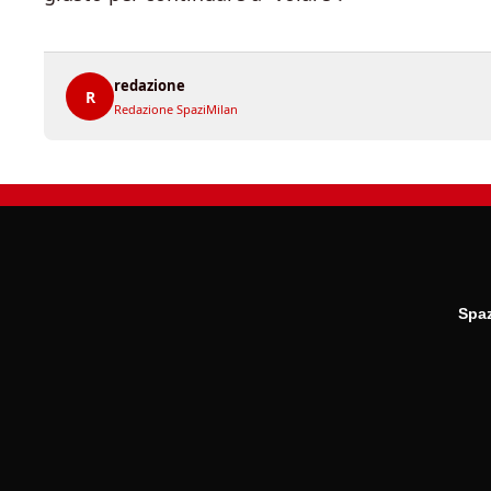
redazione
R
Redazione SpaziMilan
Spaz