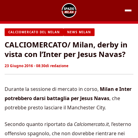
Vai
al
contenuto
CALCIOMERCATO DEL MILAN
NEWS MILAN
CALCIOMERCATO/ Milan, derby in
vista con l’Inter per Jesus Navas?
23 Giugno 2016 - 08:30
di
redazione
Durante la sessione di mercato in corso,
Milan e Inter
potrebbero darsi battaglia per Jesus Navas
, che
potrebbe presto lasciare il Manchester City.
Secondo quanto riportato da
Calciomercato.it
, l’esterno
offensivo spagnolo, che non dovrebbe rientrare nei