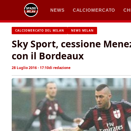
Vai
NEWS
CALCIOMERCATO
CH
al
contenuto
CALCIOMERCATO DEL MILAN
NEWS MILAN
Sky Sport, cessione Menez:
con il Bordeaux
28 Luglio 2016 - 17:10
di
redazione