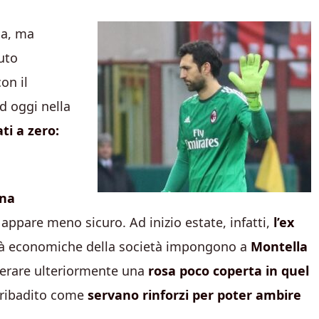
la, ma
uto
on il
Ad oggi nella
ti a zero:
una
appare meno sicuro. Ad inizio estate, infatti,
l’ex
ltà economiche della società impongono a
Montella
perare ulteriormente una
rosa poco coperta in quel
 ribadito come
servano rinforzi per poter ambire