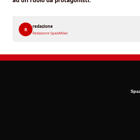
ad un ruolo da protagonisti.
redazione
R
Redazione SpaziMilan
Spaz