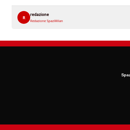
redazione
R
Redazione SpaziMilan
Spaz