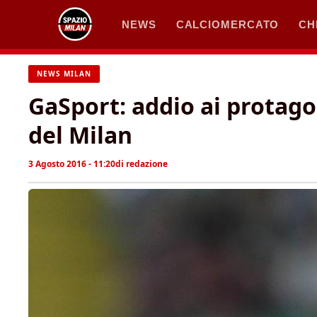
Vai
NEWS
CALCIOMERCATO
CH
al
contenuto
NEWS MILAN
GaSport: addio ai protagon
del Milan
3 Agosto 2016 - 11:20
di
redazione