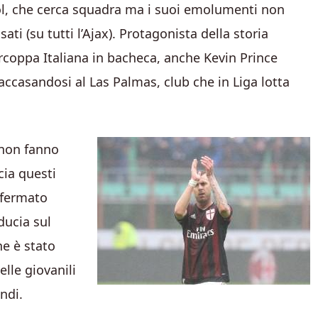
ol, che cerca squadra ma i suoi emolumenti non
ati (su tutti l’Ajax). Protagonista della storia
rcoppa Italiana in bacheca, anche Kevin Prince
accasandosi al Las Palmas, club che in Liga lotta
e non fanno
cia questi
nfermato
ducia sul
he è stato
lle giovanili
ndi.