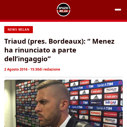
Vai
al
contenuto
NEWS MILAN
Triaud (pres. Bordeaux): “ Menez
ha rinunciato a parte
dell’ingaggio”
2 Agosto 2016 - 15:30
di
redazione