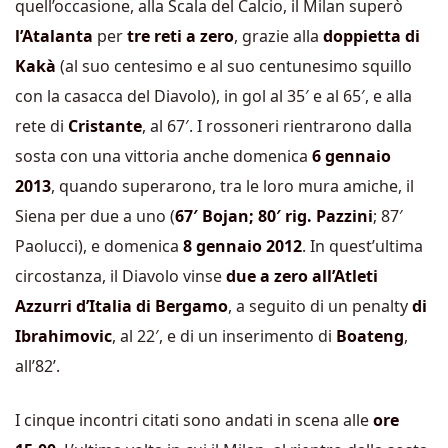
quell’occasione, alla Scala del Calcio, il Milan superò
l’Atalanta
per
tre reti a zero
, grazie alla
doppietta di
Kakà
(al suo centesimo e al suo centunesimo squillo
con la casacca del Diavolo), in gol al 35′ e al 65′, e alla
rete di
Cristante
, al 67′. I rossoneri rientrarono dalla
sosta con una vittoria anche domenica
6 gennaio
2013
, quando superarono, tra le loro mura amiche, il
Siena per due a uno (
67′ Bojan; 80′ rig. Pazzini
; 87′
Paolucci), e domenica
8 gennaio 2012
. In quest’ultima
circostanza, il Diavolo vinse
due a zero all’Atleti
Azzurri d’Italia di Bergamo
, a seguito di un penalty
di
Ibrahimovic
, al 22′, e di un inserimento di
Boateng
,
all’82’.
I cinque incontri citati sono andati in scena alle
ore