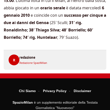
15.00
. L’ultima volta in cui il Milan, al rientro dalla sosta,
abbia giocato in un
orario serale
è datata mercoledì
6
gennaio 2010
e coincide con un
successo per cinque a
due ai danni del Genoa
(25′ Sculli;
31′ rig.
Ronaldinho; 38′ Thiago Silva; 48′ Borriello; 60′
Borriello; 74′ rig. Huntelaar
; 79′ Suazo).
redazione
R
Redazione SpaziMilan
Chi Siamo
Privacy Policy
Disclaimer
SpazioMilan
è un supplemento editoriale della Testata
Giornalistica "Nuovevoci"