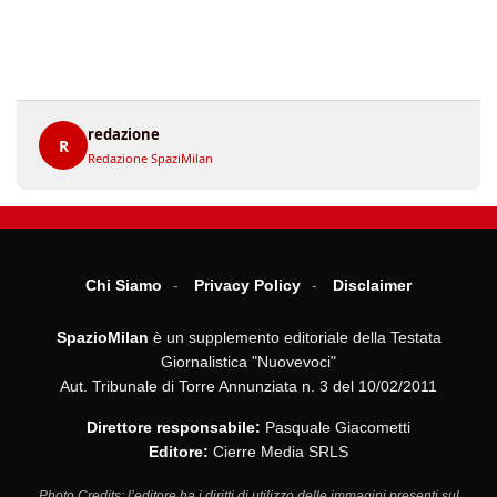
redazione
R
Redazione SpaziMilan
Chi Siamo
Privacy Policy
Disclaimer
SpazioMilan
è un supplemento editoriale della Testata
Giornalistica "Nuovevoci"
Aut. Tribunale di Torre Annunziata n. 3 del 10/02/2011
Direttore responsabile:
Pasquale Giacometti
Editore:
Cierre Media SRLS
Photo Credits: l’editore ha i diritti di utilizzo delle immagini presenti sul