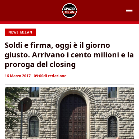
Vai
al
contenuto
NEWS MILAN
Soldi e firma, oggi è il giorno
giusto. Arrivano i cento milioni e la
proroga del closing
16 Marzo 2017 - 09:00
di
redazione