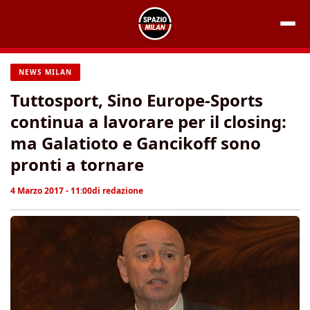
Vai
al
contenuto
NEWS MILAN
Tuttosport, Sino Europe-Sports
continua a lavorare per il closing:
ma Galatioto e Gancikoff sono
pronti a tornare
4 Marzo 2017 - 11:00
di
redazione