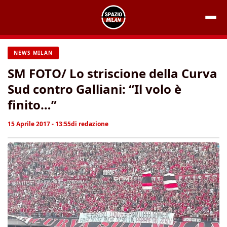
Vai
al
contenuto
NEWS MILAN
SM FOTO/ Lo striscione della Curva
Sud contro Galliani: “Il volo è
finito…”
15 Aprile 2017 - 13:55
di
redazione