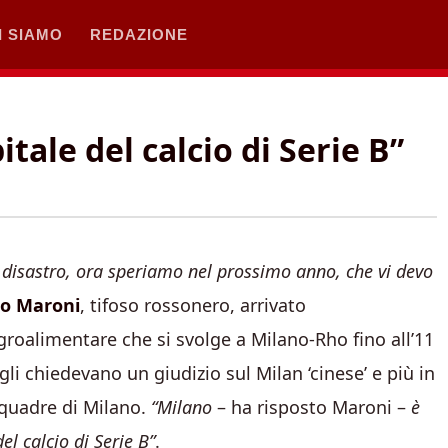
I SIAMO
REDAZIONE
tale del calcio di Serie B”
 disastro, ora speriamo nel prossimo anno, che vi devo
o Maroni
, tifoso rossonero, arrivato
agroalimentare che si svolge a Milano-Rho fino all’11
li chiedevano un giudizio sul Milan ‘cinese’ e più in
squadre di Milano.
“Milano
– ha risposto Maroni –
è
el calcio di Serie B”
.