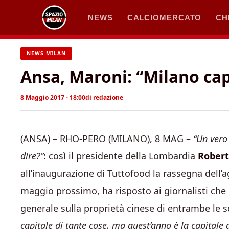
Vai
NEWS
CALCIOMERCATO
CH
al
contenuto
NEWS MILAN
Ansa, Maroni: “Milano capi
8 Maggio 2017 - 18:00
di
redazione
(ANSA) – RHO-PERO (MILANO), 8 MAG –
“Un vero
dire?”
: così il presidente della Lombardia
Robert
all’inaugurazione di Tuttofood la rassegna dell’
maggio prossimo, ha risposto ai giornalisti che g
generale sulla proprietà cinese di entrambe le 
capitale di tante cose, ma quest’anno è la capitale d