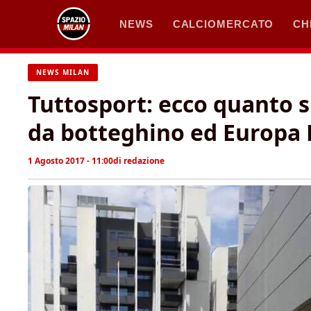
Vai
NEWS
CALCIOMERCATO
CH
al
contenuto
NEWS MILAN
Tuttosport: ecco quanto sp
da botteghino ed Europa
1 Agosto 2017 - 11:00
di
redazione