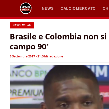
Vai
NEWS
CALCIOMERCATO
CH
al
contenuto
NEWS MILAN
Brasile e Colombia non si
campo 90′
6 Settembre 2017 - 21:00
di
redazione