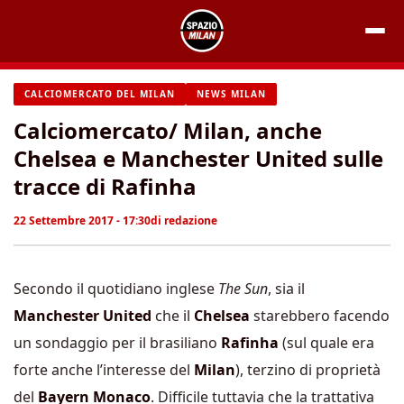
Vai
al
contenuto
CALCIOMERCATO DEL MILAN
NEWS MILAN
Calciomercato/ Milan, anche
Chelsea e Manchester United sulle
tracce di Rafinha
22 Settembre 2017 - 17:30
di
redazione
Secondo il quotidiano inglese
The Sun
, sia il
Manchester United
che il
Chelsea
starebbero facendo
un sondaggio per il brasiliano
Rafinha
(sul quale era
forte anche l’interesse del
Milan
), terzino di proprietà
del
Bayern Monaco
. Difficile tuttavia che la trattativa