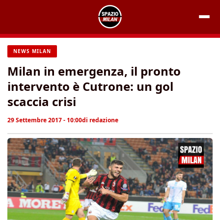
Vai
al
contenuto
NEWS MILAN
Milan in emergenza, il pronto
intervento è Cutrone: un gol
scaccia crisi
29 Settembre 2017 - 10:00
di
redazione