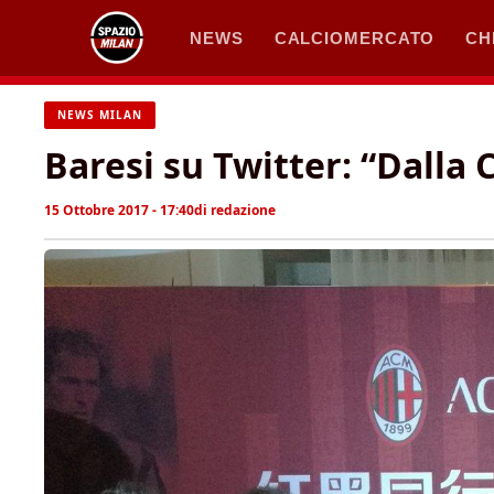
Vai
NEWS
CALCIOMERCATO
CH
al
contenuto
NEWS MILAN
Baresi su Twitter: “Dalla 
15 Ottobre 2017 - 17:40
di
redazione