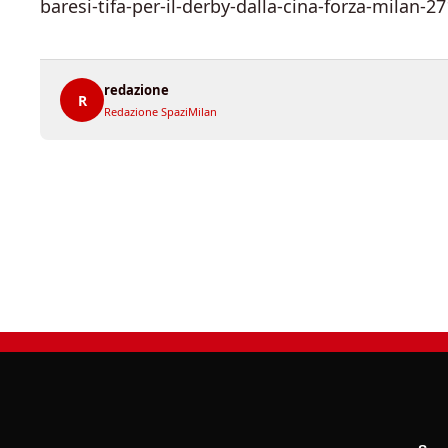
baresi-tifa-per-il-derby-dalla-cina-forza-milan-2
redazione
R
Redazione SpaziMilan