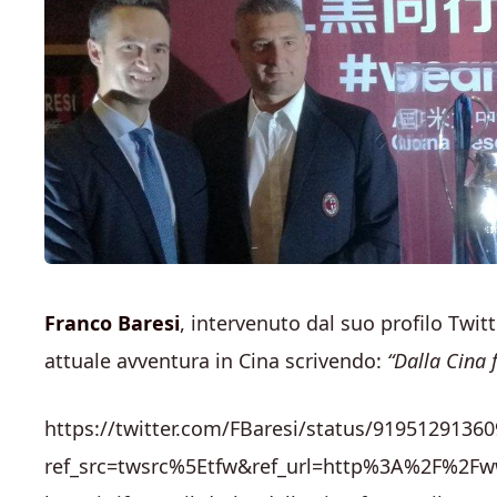
Franco Baresi
, intervenuto dal suo profilo Twitt
attuale avventura in Cina scrivendo:
“Dalla Cina 
https://twitter.com/FBaresi/status/9195129136
ref_src=twsrc%5Etfw&ref_url=http%3A%2F%2Fww