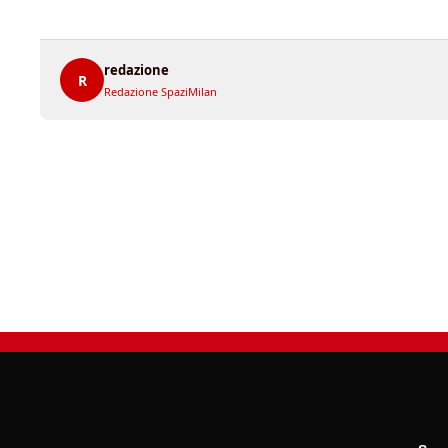
redazione
R
Redazione SpaziMilan