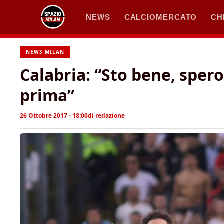
Vai
NEWS
CALCIOMERCATO
CH
al
contenuto
NEWS MILAN
Calabria: “Sto bene, sper
prima”
26 Ottobre 2017 - 18:00
di
redazione