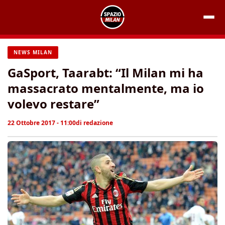
Vai
al
contenuto
NEWS MILAN
GaSport, Taarabt: “Il Milan mi ha
massacrato mentalmente, ma io
volevo restare”
22 Ottobre 2017 - 11:00
di
redazione