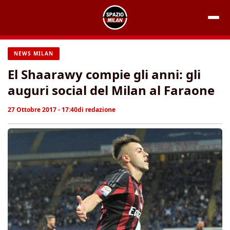
Vai
al
contenuto
NEWS MILAN
El Shaarawy compie gli anni: gli
auguri social del Milan al Faraone
27 Ottobre 2017 - 17:40
di
redazione