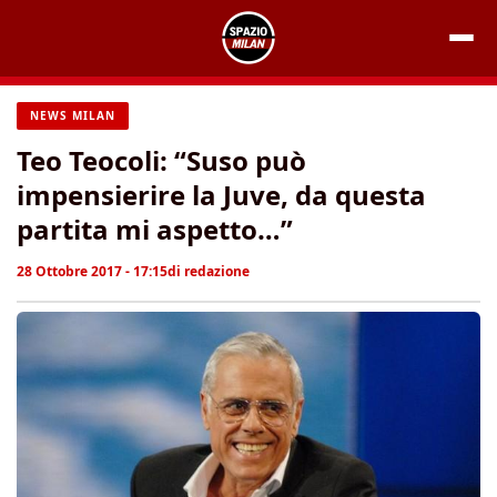
Vai
al
contenuto
NEWS MILAN
Teo Teocoli: “Suso può
impensierire la Juve, da questa
partita mi aspetto…”
28 Ottobre 2017 - 17:15
di
redazione